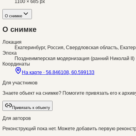
1100 × 685 px
О снимке
О снимке
Локация
Екатеринбург, Россия, Свердловская область, Екате
Эпоха
Позднеимперская модернизация (ранний Николай II)
Координаты
На карте ·
56.846108, 60.599133
Для участников
Знаете объект на снимке? Помогите привязать его к архиву
Привязать к объекту
Для авторов
Реконструкций пока нет. Можете добавить первую реконстр