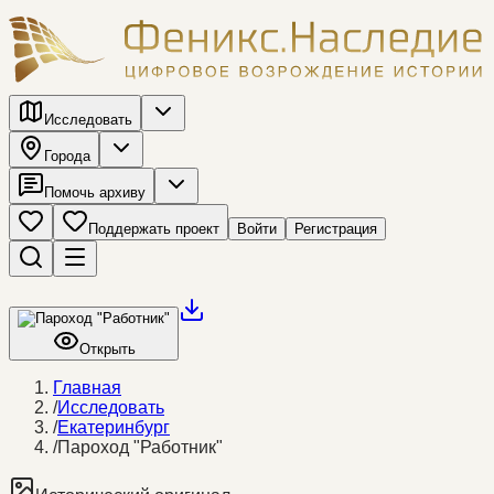
Исследовать
Города
Помочь архиву
Поддержать проект
Войти
Регистрация
Открыть
Главная
/
Исследовать
/
Екатеринбург
/
Пароход "Работник"