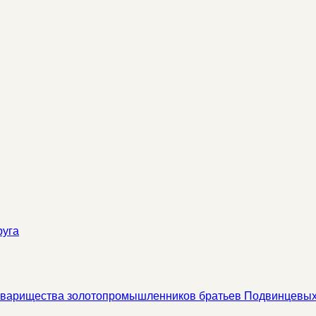
руга
 товарищества золотопромышленников братьев Подвинцевы