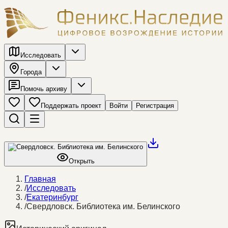
Исследовать
Города
Помочь архиву
Поддержать проект
Войти
Регистрация
Открыть
Главная
/
Исследовать
/
Екатеринбург
/
Свердловск. Библиотека им. Белинского