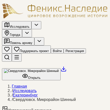
Исследовать
Города
Помочь архиву
Поддержать проект
Войти
Регистрация
Открыть
Главная
/
Исследовать
/
Екатеринбург
/
Свердловск. Микрорайон Шинный