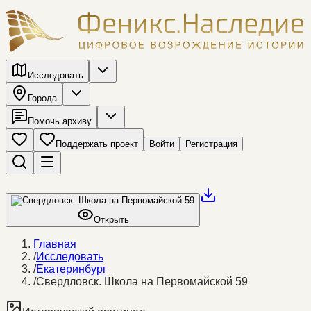
Исследовать
Города
Помочь архиву
Поддержать проект
Войти
Регистрация
Открыть
Главная
/
Исследовать
/
Екатеринбург
/
Свердловск. Школа на Первомайской 59