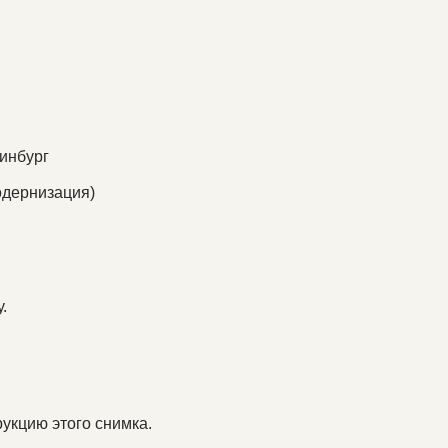
ринбург
одернизация)
.
укцию этого снимка.