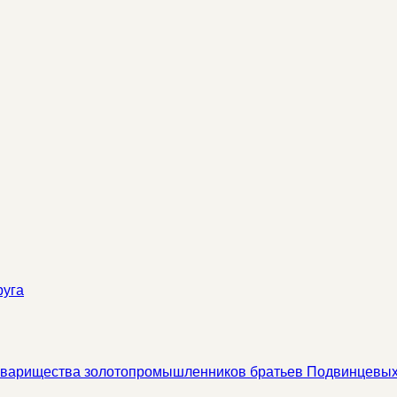
руга
 товарищества золотопромышленников братьев Подвинцевы