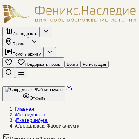
Исследовать
Города
Помочь архиву
Поддержать проект
Войти
Регистрация
Открыть
Главная
/
Исследовать
/
Екатеринбург
/
Свердловск. Фабрика-кухня