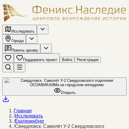
Исследовать
Города
Помочь архиву
Поддержать проект
Войти
Регистрация
Открыть
Главная
/
Исследовать
/
Екатеринбург
/
Свердловск. Самолёт У-2 Свердловского