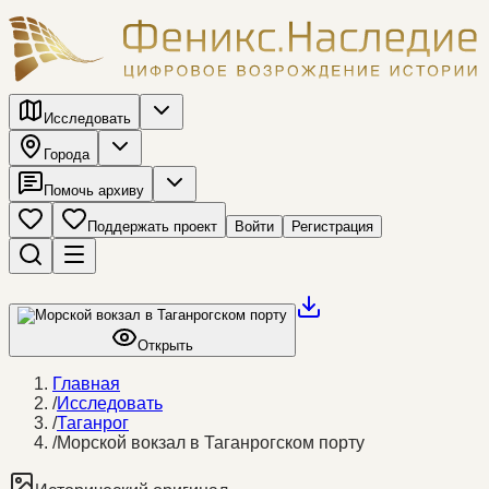
Исследовать
Города
Помочь архиву
Поддержать проект
Войти
Регистрация
Открыть
Главная
/
Исследовать
/
Таганрог
/
Морской вокзал в Таганрогском порту