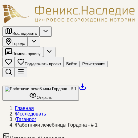
Исследовать
Города
Помочь архиву
Поддержать проект
Войти
Регистрация
Открыть
Главная
/
Исследовать
/
Таганрог
/
Работники лечебницы Гордона - # 1