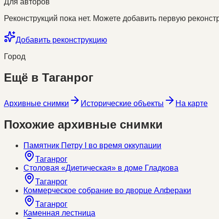
Для авторов
Реконструкций пока нет. Можете добавить первую реконстр
Добавить реконструкцию
Город
Ещё в
Таганрог
Архивные снимки
Исторические объекты
На карте
Похожие архивные снимки
Памятник Петру I во время оккупации
Таганрог
Столовая «Диетическая» в доме Гладкова
Таганрог
Коммерческое собрание во дворце Алфераки
Таганрог
Каменная лестница