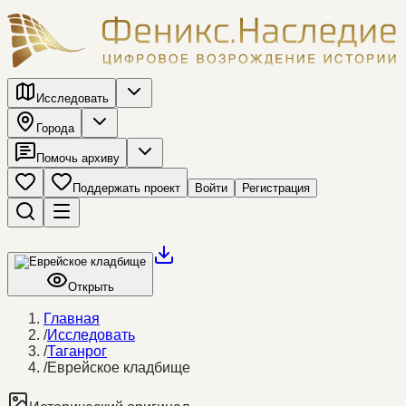
Исследовать
Города
Помочь архиву
Поддержать проект
Войти
Регистрация
Открыть
Главная
/
Исследовать
/
Таганрог
/
Еврейское кладбище