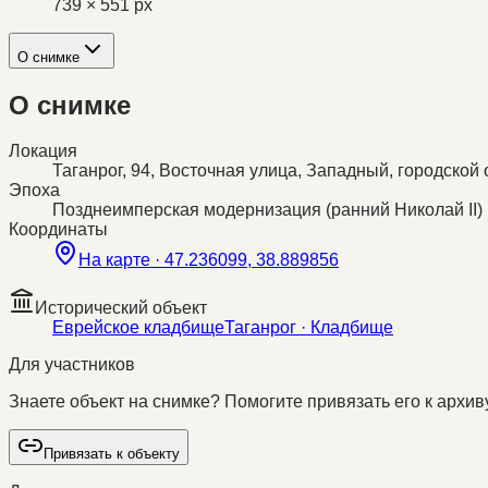
739 × 551 px
О снимке
О снимке
Локация
Таганрог, 94, Восточная улица, Западный, городской 
Эпоха
Позднеимперская модернизация (ранний Николай II)
Координаты
На карте ·
47.236099, 38.889856
Исторический объект
Еврейское кладбище
Таганрог
· Кладбище
Для участников
Знаете объект на снимке? Помогите привязать его к архиву
Привязать к объекту