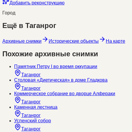
Добавить реконструкцию
Город
Ещё в
Таганрог
Архивные снимки
Исторические объекты
На карте
Похожие архивные снимки
Памятник Петру I во время оккупации
Таганрог
Столовая «Диетическая» в доме Гладкова
Таганрог
Коммерческое собрание во дворце Алфераки
Таганрог
Каменная лестница
Таганрог
Успенский собор
Таганрог