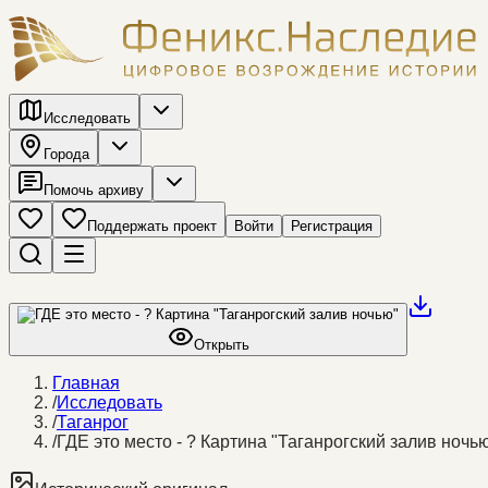
Исследовать
Города
Помочь архиву
Поддержать проект
Войти
Регистрация
Открыть
Главная
/
Исследовать
/
Таганрог
/
ГДЕ это место - ? Картина "Таганрогский залив ночь