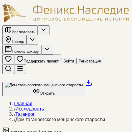
Исследовать
Города
Помочь архиву
Поддержать проект
Войти
Регистрация
Открыть
Главная
/
Исследовать
/
Таганрог
/
Дом таганрогского мещанского старосты