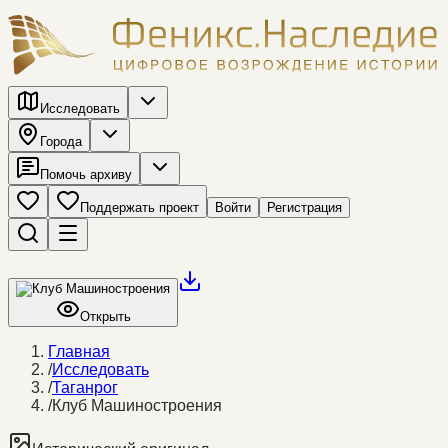
Исследовать
Города
Помочь архиву
Поддержать проект
Войти
Регистрация
Открыть
Главная
/
Исследовать
/
Таганрог
/
Клуб Машиностроения