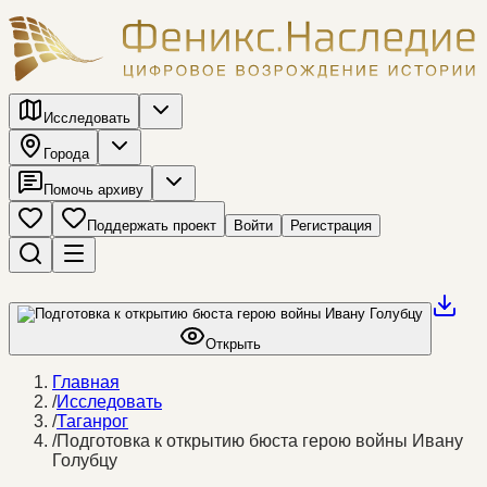
Исследовать
Города
Помочь архиву
Поддержать проект
Войти
Регистрация
Открыть
Главная
/
Исследовать
/
Таганрог
/
Подготовка к открытию бюста герою войны Ивану
Голубцу