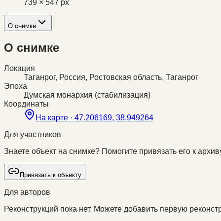
739 × 547 px
О снимке
О снимке
Локация
Таганрог, Россия, Ростовская область, Таганрог
Эпоха
Думская монархия (стабилизация)
Координаты
На карте ·
47.206169, 38.949264
Для участников
Знаете объект на снимке? Помогите привязать его к архиву
Привязать к объекту
Для авторов
Реконструкций пока нет. Можете добавить первую реконстр