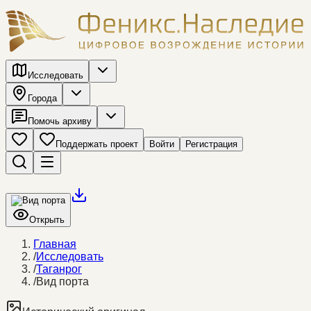
Исследовать
Города
Помочь архиву
Поддержать проект
Войти
Регистрация
Открыть
Главная
/
Исследовать
/
Таганрог
/
Вид порта