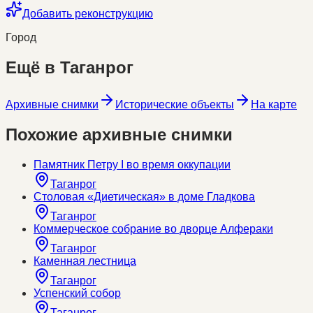
Добавить реконструкцию
Город
Ещё в
Таганрог
Архивные снимки
Исторические объекты
На карте
Похожие архивные снимки
Памятник Петру I во время оккупации
Таганрог
Столовая «Диетическая» в доме Гладкова
Таганрог
Коммерческое собрание во дворце Алфераки
Таганрог
Каменная лестница
Таганрог
Успенский собор
Таганрог