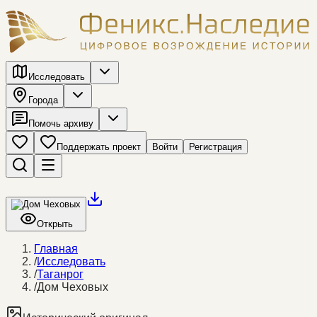
Исследовать
Города
Помочь архиву
Поддержать проект
Войти
Регистрация
Открыть
Главная
/
Исследовать
/
Таганрог
/
Дом Чеховых