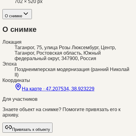
702 × 520 px
О снимке
О снимке
Локация
Таганрог, 75, улица Розы Люксембург, Центр,
Таганрог, Ростовская область, Южный
федеральный округ, 347900, Россия
Эпоха
Позднеимперская модернизация (ранний Николай
II)
Координаты
На карте ·
47.207534, 38.923229
Для участников
Знаете объект на снимке? Помогите привязать его к
архиву.
Привязать к объекту