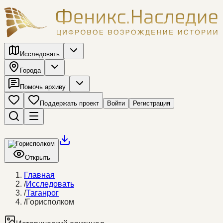
Исследовать
Города
Помочь архиву
Поддержать проект
Войти
Регистрация
Открыть
Главная
/
Исследовать
/
Таганрог
/
Горисполком