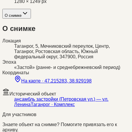
1280 × 1249 px
О снимке
О снимке
Локация
Таганрог, 5, Мечниковский переулок, Центр,
Таганрог, Ростовская область, Южный
федеральный округ, 347900, Россия
Эпоха
«Застой» (ранне- и среднебрежневский период)
Координаты
На карте ·
47.215283, 38.929198
Исторический объект
ансамбль застройки (Петровская ул.) — ул.
Ленина
Таганрог
· Комплекс
Для участников
Знаете объект на снимке? Помогите привязать его к
архиву.