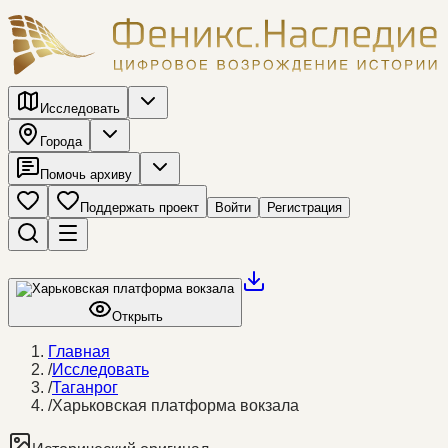
Исследовать
Города
Помочь архиву
Поддержать проект
Войти
Регистрация
Открыть
Главная
/
Исследовать
/
Таганрог
/
Харьковская платформа вокзала