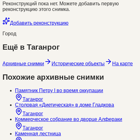
Реконструкций пока нет. Можете добавить первую
реконструкцию этого снимка.
Добавить реконструкцию
Город
Ещё в
Таганрог
Архивные снимки
Исторические объекты
На карте
Похожие архивные снимки
Памятник Петру I во время оккупации
Таганрог
Столовая «Диетическая» в доме Гладкова
Таганрог
Коммерческое собрание во дворце Алфераки
Таганрог
Каменная лестница