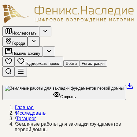
Исследовать
Города
Помочь архиву
Поддержать проект
Войти
Регистрация
Открыть
Главная
/
Исследовать
/
Таганрог
/
Земляные работы для закладки фундаментов
первой домны