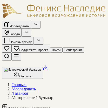
Исследовать
Города
Помочь архиву
Поддержать проект
Войти
Регистрация
Открыть
Главная
/
Исследовать
/
Таганрог
/
Исторический бульвар