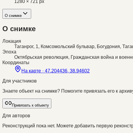
1280 × 721 px
О снимке
О снимке
Локация
Таганрог, 1, Комсомольский бульвар, Богудония, Тага
Эпоха
Октябрьская революция, Гражданская война и воен
Координаты
На карте ·
47.204436, 38.94602
Для участников
Знаете объект на снимке? Помогите привязать его к архиву
Привязать к объекту
Для авторов
Реконструкций пока нет. Можете добавить первую реконстр