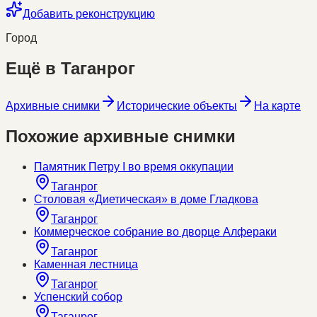
Добавить реконструкцию
Город
Ещё в
Таганрог
Архивные снимки
Исторические объекты
На карте
Похожие архивные снимки
Памятник Петру I во время оккупации
Таганрог
Столовая «Диетическая» в доме Гладкова
Таганрог
Коммерческое собрание во дворце Алфераки
Таганрог
Каменная лестница
Таганрог
Успенский собор
Таганрог