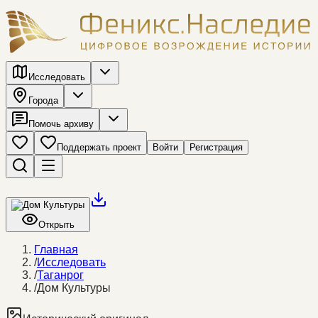
Исследовать
Города
Помочь архиву
Поддержать проект
Войти
Регистрация
Открыть
Главная
/
Исследовать
/
Таганрог
/
Дом Культуры