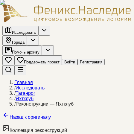
Исследовать
Города
Помочь архиву
Поддержать проект
Войти
Регистрация
Главная
/
Исследовать
/
Таганрог
/
Яхтклуб
/
Реконструкции — Яхтклуб
Назад к оригиналу
Коллекция реконструкций