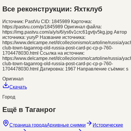
Все реконструкции:
Яхтклуб
Источник: PastVu CID: 1845989 Карточка:
https://pastvu.com/p/1845989 Оригинал файла:
https://img.pastvu.com/a/y/s/6/ys6v1crc61gvtjv5kg.jpg Автор
источника: yuryP Название источника:
https://www.delcampe.net/it/collezionismo/cartoline/russia/yac
club-town-taganrog-old-russia-post-card-pc-cp-p-760-
1704478030.html Ссылка на источник:
https://www.delcampe.net/it/collezionismo/cartoline/russia/yac
club-town-taganrog-old-russia-post-card-pc-cp-p-760-
1704478030.html Датировка: 1967 Направление съёмки: s
Оригинал
Скачать
Город
Ещё в
Таганрог
Страница города
Архивные снимки
Исторические