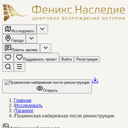
Исследовать
Города
Помочь архиву
Поддержать проект
Войти
Регистрация
Открыть
Главная
/
Исследовать
/
Таганрог
/
Пушкинская набережная после реконструкции