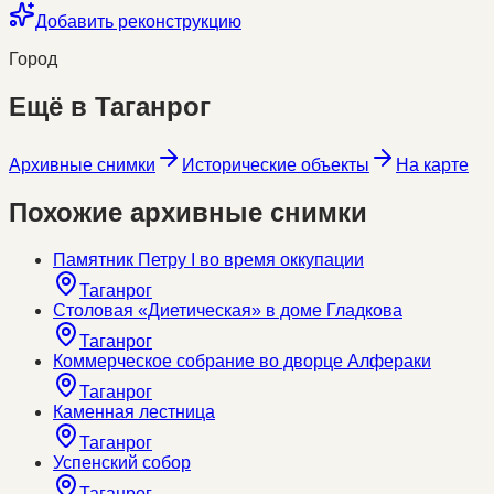
Добавить реконструкцию
Город
Ещё в
Таганрог
Архивные снимки
Исторические объекты
На карте
Похожие архивные снимки
Памятник Петру I во время оккупации
Таганрог
Столовая «Диетическая» в доме Гладкова
Таганрог
Коммерческое собрание во дворце Алфераки
Таганрог
Каменная лестница
Таганрог
Успенский собор
Таганрог