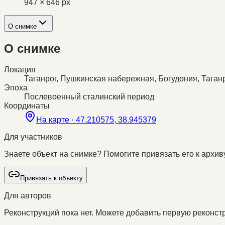
947 × 646 px
О снимке
О снимке
Локация
Таганрог, Пушкинская набережная, Богудония, Таган
Эпоха
Послевоенный сталинский период
Координаты
На карте ·
47.210575, 38.945379
Для участников
Знаете объект на снимке? Помогите привязать его к архиву
Привязать к объекту
Для авторов
Реконструкций пока нет. Можете добавить первую реконстр