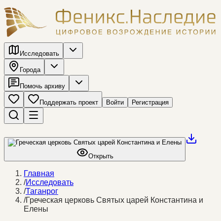
Исследовать
Города
Помочь архиву
Поддержать проект
Войти
Регистрация
Открыть
Главная
/
Исследовать
/
Таганрог
/
Греческая церковь Святых царей Константина и
Елены