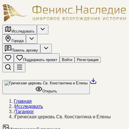
Исследовать
Города
Помочь архиву
Поддержать проект
Войти
Регистрация
Открыть
Главная
/
Исследовать
/
Таганрог
/
Греческая церковь Св. Константина и Елены