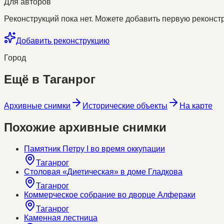
Для авторов
Реконструкций пока нет. Можете добавить первую реконстр
Добавить реконструкцию
Город
Ещё в
Таганрог
Архивные снимки
Исторические объекты
На карте
Похожие архивные снимки
Памятник Петру I во время оккупации
Таганрог
Столовая «Диетическая» в доме Гладкова
Таганрог
Коммерческое собрание во дворце Алфераки
Таганрог
Каменная лестница