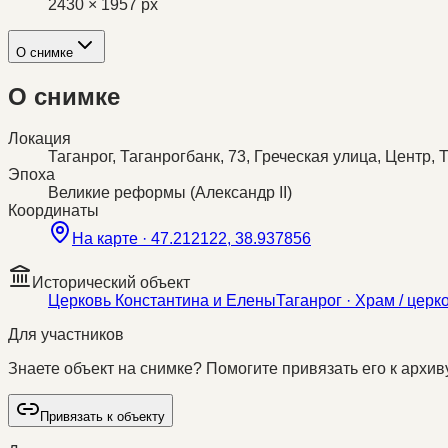
2430 × 1957 px
О снимке
О снимке
Локация
Таганрог, Таганрогбанк, 73, Греческая улица, Центр,
Эпоха
Великие реформы (Александр II)
Координаты
На карте ·
47.212122, 38.937856
Исторический объект
Церковь Константина и Елены
Таганрог
· Храм / церк
Для участников
Знаете объект на снимке? Помогите привязать его к архиву
Привязать к объекту