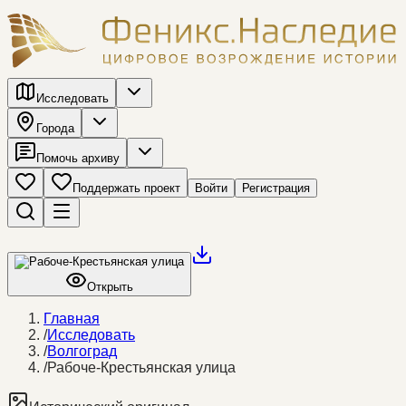
Исследовать
Города
Помочь архиву
Поддержать проект
Войти
Регистрация
Открыть
Главная
/
Исследовать
/
Волгоград
/
Рабоче-Крестьянская улица