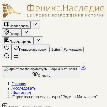
Исследовать
Города
Помочь архиву
Поддержать проект
Войти
Регистрация
Открыть
Главная
/
Исследовать
/
Волгоград
/
Строительство скульптуры "Родина-Мать зовет"