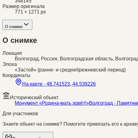
348145
Размер оригинала
771 × 1271 px
О снимке
О снимке
Локация
Волгоград, Россия, Волгоградская область, Волгогра
Эпоха
«Застой» (ранне- и среднебрежневский период)
Координаты
На карте ·
48.741523, 44.539226
Исторический объект
Монумент «Родина-мать зовёт!»
Волгоград
· Памятни
Для участников
Знаете объект на снимке? Помогите привязать его к архиву