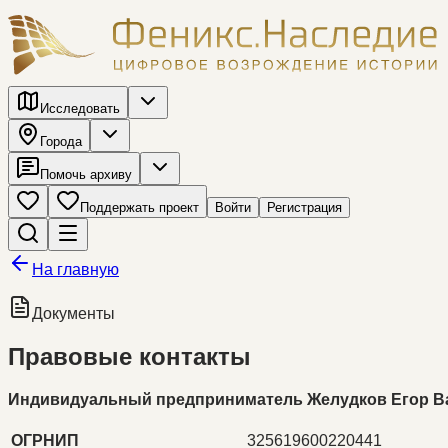
Исследовать
Города
Помочь архиву
Поддержать проект
Войти
Регистрация
На главную
Документы
Правовые контакты
Индивидуальный предприниматель Желудков Егор В
ОГРНИП
325619600220441